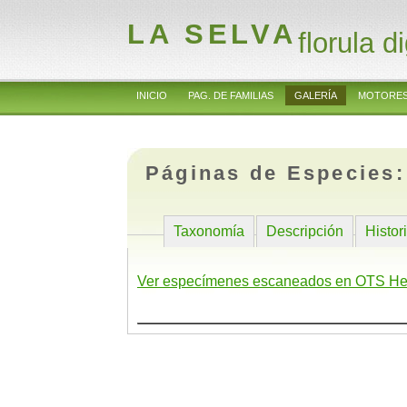
LA SELVA
florula di
INICIO
PAG. DE FAMILIAS
GALERÍA
MOTORES
Páginas de Especies
Taxonomía
Descripción
Histor
Ver especímenes escaneados en OTS He