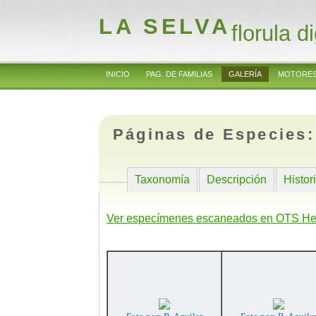
LA SELVA
florula di
INICIO
PAG. DE FAMILIAS
GALERÍA
MOTORES
Páginas de Especies
Taxonomía
Descripción
Histor
Ver especímenes escaneados en OTS He