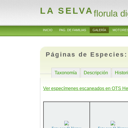
LA SELVA
florula di
INICIO
PAG. DE FAMILIAS
GALERÍA
MOTORES
Páginas de Especies
Taxonomía
Descripción
Histor
Ver especímenes escaneados en OTS He