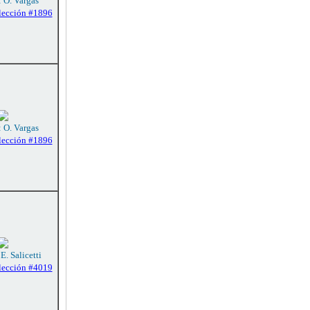
: O. Vargas
lección #1896
: O. Vargas
lección #1896
E. Salicetti
lección #4019