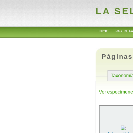
LA SE
INICIO
PAG. DE FA
Páginas
Taxonomí
Ver especímene