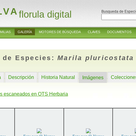
LVA
florula digital
Busqueda de Especi
MILIAS
GALERÍA
MOTORES DE BÚSQUEDA
CLAVES
DOCUMENTOS
 de Especies:
Marila pluricostata
a
Descripción
Historia Natural
Coleccione
Imágenes
s escaneados en OTS Herbaria