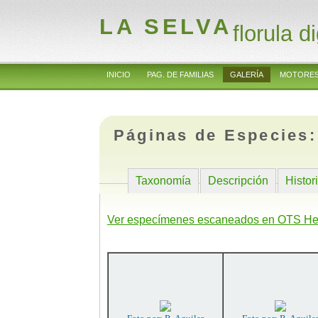
LA SELVA
florula di
INICIO
PAG. DE FAMILIAS
GALERÍA
MOTORES
Páginas de Especies
Taxonomía
Descripción
Histor
Ver especímenes escaneados en OTS He