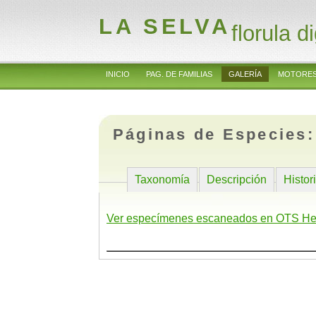
LA SELVA
florula di
INICIO
PAG. DE FAMILIAS
GALERÍA
MOTORES
Páginas de Especies
Taxonomía
Descripción
Histor
Ver especímenes escaneados en OTS He