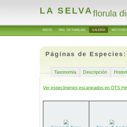
LA SELVA
florula di
INICIO
PAG. DE FAMILIAS
GALERÍA
MOTORES
Páginas de Especies
Taxonomía
Descripción
Histor
Ver especímenes escaneados en OTS He