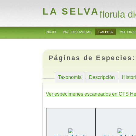
LA SELVA
florula di
INICIO
PAG. DE FAMILIAS
GALERÍA
MOTORES
Páginas de Especies
Taxonomía
Descripción
Histor
Ver especímenes escaneados en OTS He