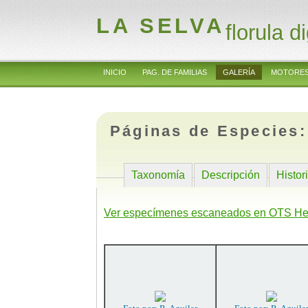
LA SELVA
florula di
INICIO
PAG. DE FAMILIAS
GALERÍA
MOTORES
Páginas de Especies
Taxonomía
Descripción
Histor
Ver especímenes escaneados en OTS He