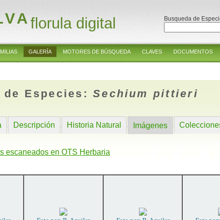
LVA
florula digital
Busqueda de Especi
MILIAS
GALERÍA
MOTORES DE BÚSQUEDA
CLAVES
DOCUMENTOS
 de Especies:
Sechium pittieri
a
Descripción
Historia Natural
Coleccione
Imágenes
s escaneados en OTS Herbaria