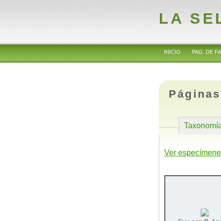
LA SE
INICIO
PAG. DE FA
Páginas
Taxonomí
Ver especímene