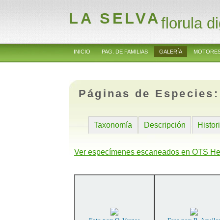
LA SELVA
florula di
INICIO
PAG. DE FAMILIAS
GALERÍA
MOTORES
Páginas de Especies
Taxonomía
Descripción
Histor
Ver especímenes escaneados en OTS He