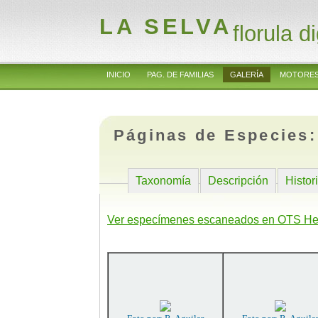
LA SELVA
florula di
INICIO
PAG. DE FAMILIAS
GALERÍA
MOTORES
Páginas de Especies
Taxonomía
Descripción
Histor
Ver especímenes escaneados en OTS He