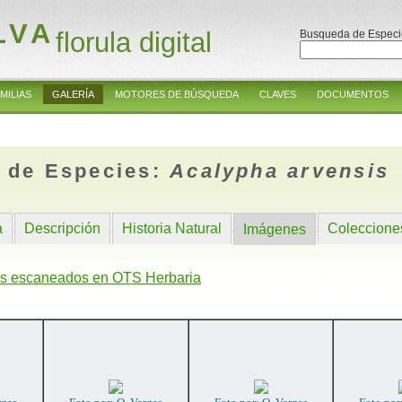
LVA
florula digital
Busqueda de Especi
MILIAS
GALERÍA
MOTORES DE BÚSQUEDA
CLAVES
DOCUMENTOS
 de Especies:
Acalypha arvensis
a
Descripción
Historia Natural
Coleccione
Imágenes
s escaneados en OTS Herbaria