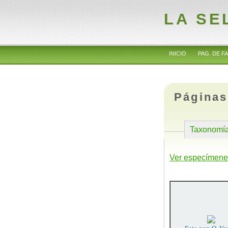
LA SE
INICIO
PAG. DE FA
Páginas
Taxonomí
Ver especímene