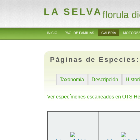
LA SELVA
florula di
INICIO
PAG. DE FAMILIAS
GALERÍA
MOTORES
Páginas de Especies
Taxonomía
Descripción
Histor
Ver especímenes escaneados en OTS He