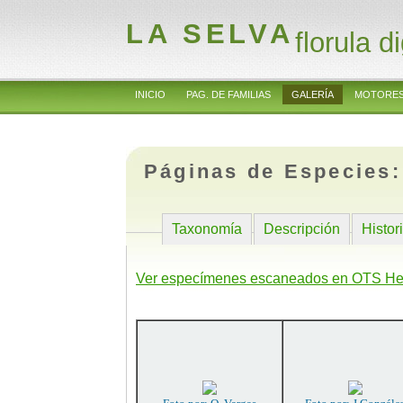
LA SELVA
florula di
INICIO
PAG. DE FAMILIAS
GALERÍA
MOTORES
Páginas de Especies
Taxonomía
Descripción
Histor
Ver especímenes escaneados en OTS He