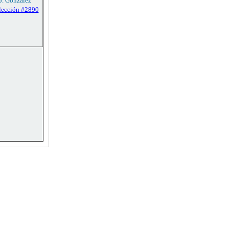
 J. González
lección #2890