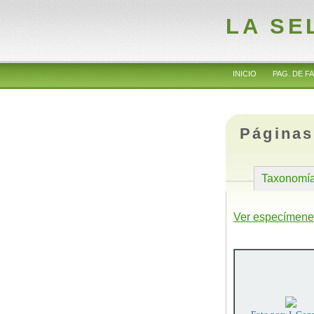
LA SE
INICIO
PAG. DE FA
Páginas
Taxonomí
Ver especímene