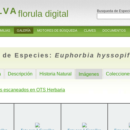
LVA
florula digital
Busqueda de Especi
MILIAS
GALERÍA
MOTORES DE BÚSQUEDA
CLAVES
DOCUMENTOS
 de Especies:
Euphorbia hyssopif
a
Descripción
Historia Natural
Coleccione
Imágenes
s escaneados en OTS Herbaria