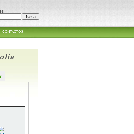
es:
CONTACTOS
olia
s