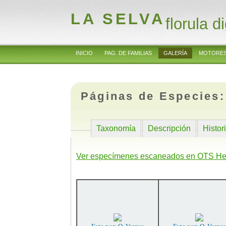
LA SELVA
florula di
INICIO
PAG. DE FAMILIAS
GALERÍA
MOTORES
Páginas de Especies
Taxonomía
Descripción
Histor
Ver especímenes escaneados en OTS He