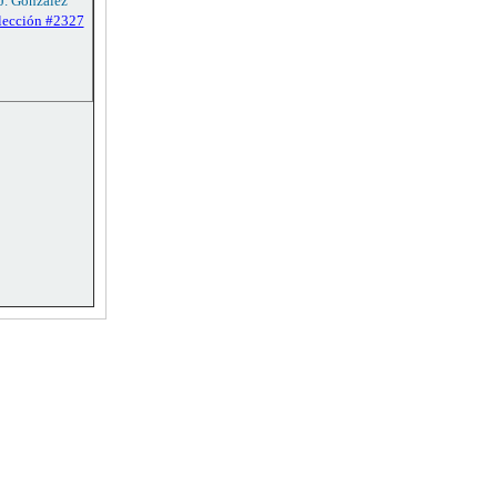
 J. González
lección #2327