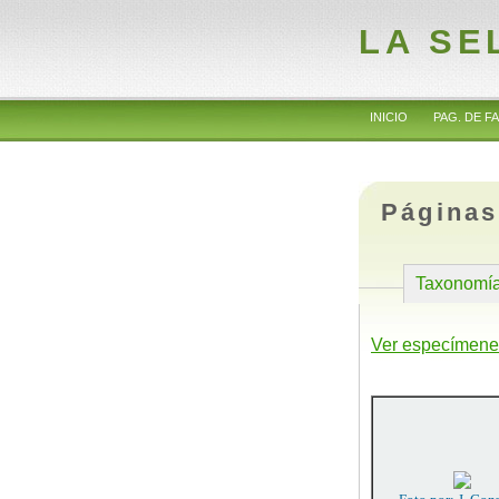
LA SE
INICIO
PAG. DE FA
Páginas
Taxonomí
Ver especímene