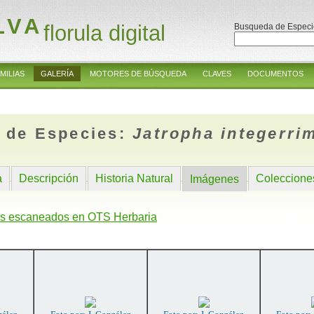
LVA
florula digital
Busqueda de Especi
MILIAS
GALERÍA
MOTORES DE BÚSQUEDA
CLAVES
DOCUMENTOS
 de Especies:
Jatropha integerri
a
Descripción
Historia Natural
Coleccione
Imágenes
s escaneados en OTS Herbaria