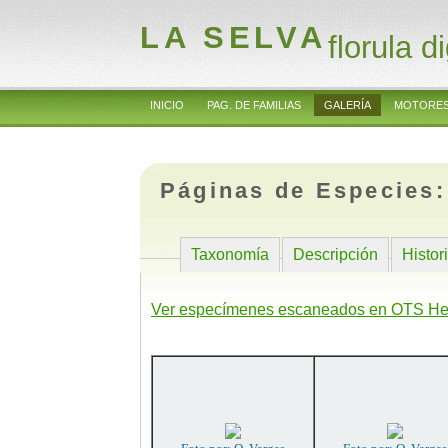
LA SELVA
florula di
INICIO
PAG. DE FAMILIAS
GALERÍA
MOTORES
Páginas de Especies
Taxonomía
Descripción
Histor
Ver especímenes escaneados en OTS He