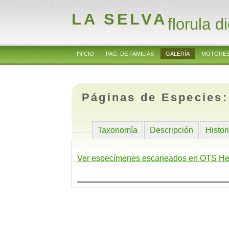
LA SELVA
florula di
INICIO
PAG. DE FAMILIAS
GALERÍA
MOTORES
Páginas de Especies
Taxonomía
Descripción
Histor
Ver especímenes escaneados en OTS He