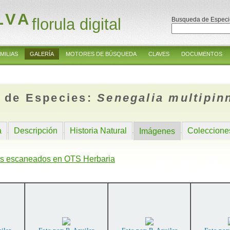
LVA
florula digital
Busqueda de Especi
MILIAS
GALERÍA
MOTORES DE BÚSQUEDA
CLAVES
DOCUMENTOS
 de Especies:
Senegalia multipin
a
Descripción
Historia Natural
Coleccione
Imágenes
s escaneados en OTS Herbaria