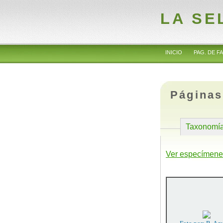
LA SE
INICIO
PAG. DE FA
Páginas
Taxonomí
Ver especímene