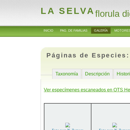
LA SELVA
florula di
INICIO
PAG. DE FAMILIAS
GALERÍA
MOTORES
Páginas de Especies
Taxonomía
Descripción
Histor
Ver especímenes escaneados en OTS He