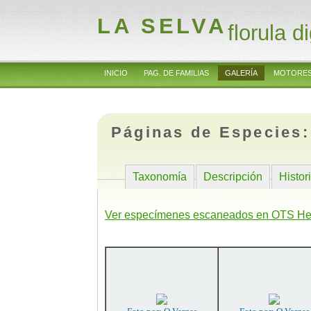
LA SELVA
florula di
INICIO
PAG. DE FAMILIAS
GALERÍA
MOTORES
Páginas de Especies
Taxonomía
Descripción
Histor
Ver especímenes escaneados en OTS He