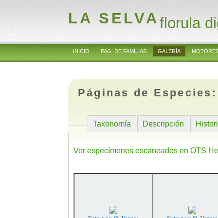
LA SELVA
florula di
INICIO
PAG. DE FAMILIAS
GALERÍA
MOTORES
Páginas de Especies
Taxonomía
Descripción
Histor
Ver especímenes escaneados en OTS He