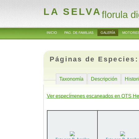
LA SELVA
florula di
INICIO
PAG. DE FAMILIAS
GALERÍA
MOTORES
Páginas de Especies
Taxonomía
Descripción
Histor
Ver especímenes escaneados en OTS He