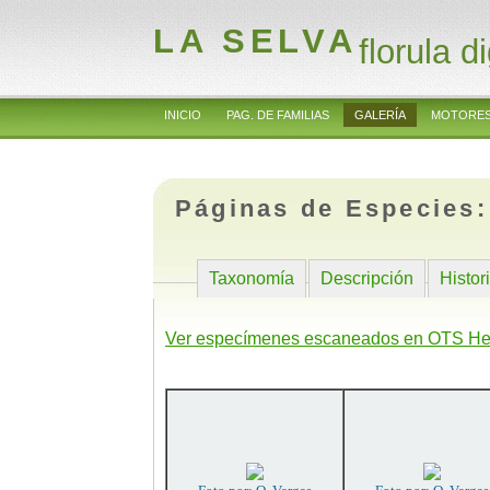
LA SELVA
florula di
INICIO
PAG. DE FAMILIAS
GALERÍA
MOTORES
Páginas de Especies
Taxonomía
Descripción
Histor
Ver especímenes escaneados en OTS He