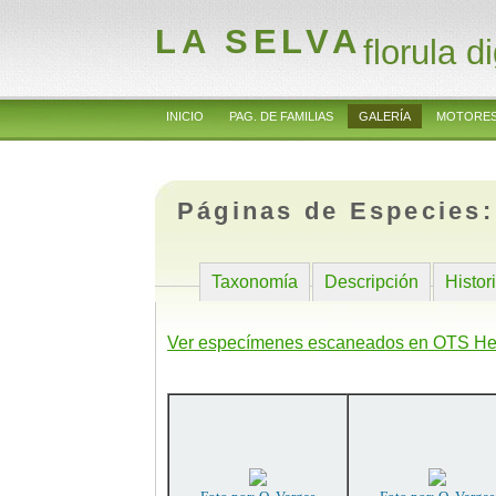
LA SELVA
florula di
INICIO
PAG. DE FAMILIAS
GALERÍA
MOTORES
Páginas de Especies
Taxonomía
Descripción
Histor
Ver especímenes escaneados en OTS He