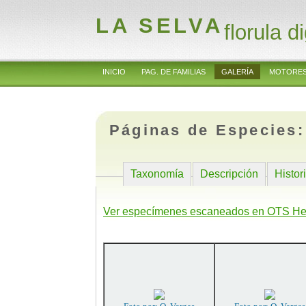
LA SELVA
florula di
INICIO
PAG. DE FAMILIAS
GALERÍA
MOTORES
Páginas de Especies
Taxonomía
Descripción
Histor
Ver especímenes escaneados en OTS He