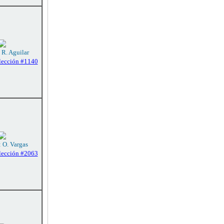
 R. Aguilar
lección #1140
: O. Vargas
lección #2063