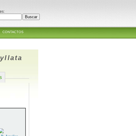
es:
CONTACTOS
yllata
s