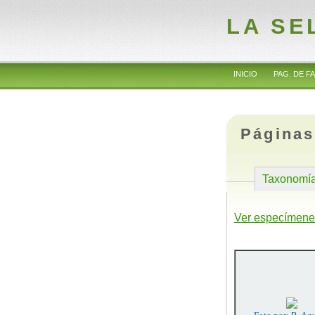
LA SE
INICIO
PAG. DE FA
Páginas
Taxonomí
Ver especímene