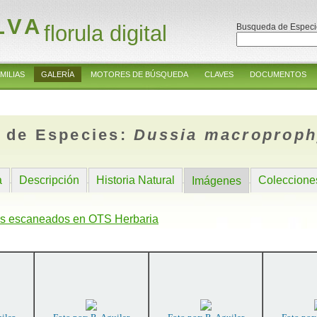
LVA
florula digital
Busqueda de Especi
MILIAS
GALERÍA
MOTORES DE BÚSQUEDA
CLAVES
DOCUMENTOS
 de Especies:
Dussia macroproph
a
Descripción
Historia Natural
Coleccione
Imágenes
s escaneados en OTS Herbaria