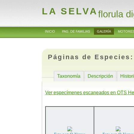
LA SELVA
florula di
INICIO
PAG. DE FAMILIAS
GALERÍA
MOTORES
Páginas de Especies
Taxonomía
Descripción
Histor
Ver especímenes escaneados en OTS He