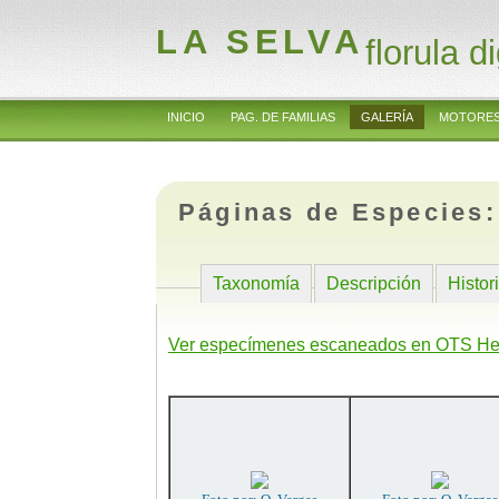
LA SELVA
florula di
INICIO
PAG. DE FAMILIAS
GALERÍA
MOTORES
Páginas de Especies
Taxonomía
Descripción
Histor
Ver especímenes escaneados en OTS He