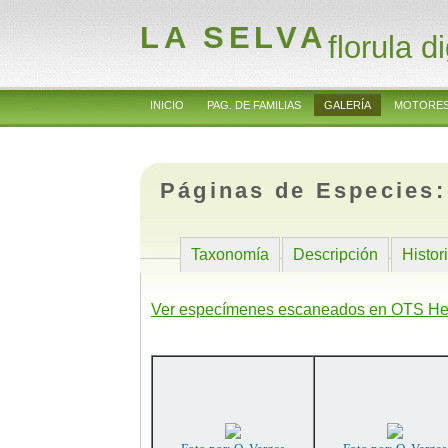
LA SELVA
florula di
INICIO
PAG. DE FAMILIAS
GALERÍA
MOTORES
Páginas de Especies
Taxonomía
Descripción
Histor
Ver especímenes escaneados en OTS He