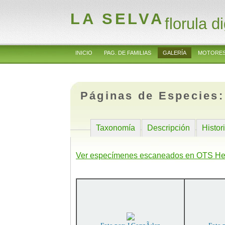
LA SELVA
florula di
INICIO
PAG. DE FAMILIAS
GALERÍA
MOTORES
Páginas de Especies
Taxonomía
Descripción
Histor
Ver especímenes escaneados en OTS He