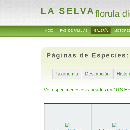
LA SELVA
florula di
INICIO
PAG. DE FAMILIAS
GALERÍA
MOTORES
Páginas de Especies
Taxonomía
Descripción
Histor
Ver especímenes escaneados en OTS He