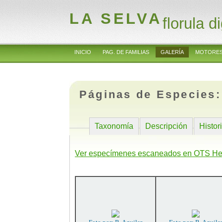
LA SELVA
florula di
INICIO
PAG. DE FAMILIAS
GALERÍA
MOTORES
Páginas de Especies
Taxonomía
Descripción
Histor
Ver especímenes escaneados en OTS He