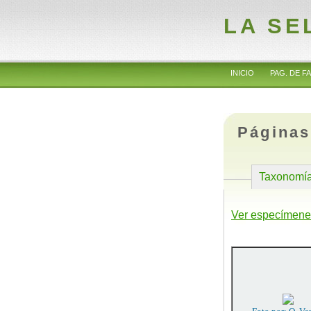
LA SE
INICIO
PAG. DE FA
Páginas
Taxonomí
Ver especímene