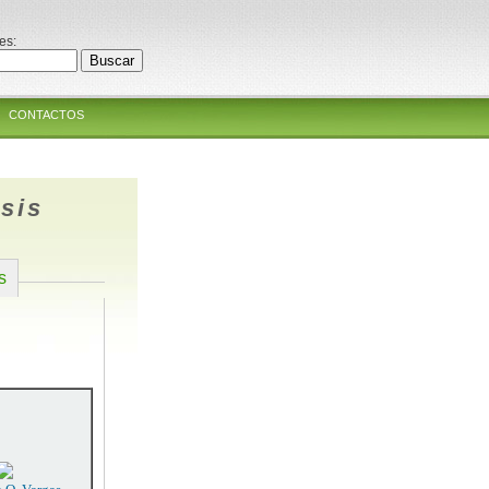
es:
CONTACTOS
sis
s