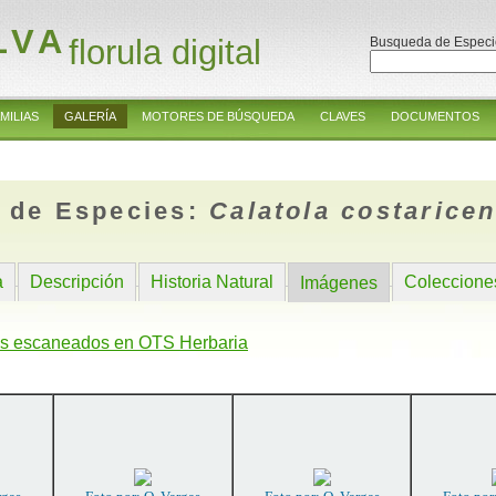
LVA
florula digital
Busqueda de Especi
MILIAS
GALERÍA
MOTORES DE BÚSQUEDA
CLAVES
DOCUMENTOS
 de Especies:
Calatola costaricen
a
Descripción
Historia Natural
Coleccione
Imágenes
s escaneados en OTS Herbaria