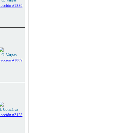
: O. Vargas
lección #1889
: O. Vargas
lección #1889
 J. González
lección #2123