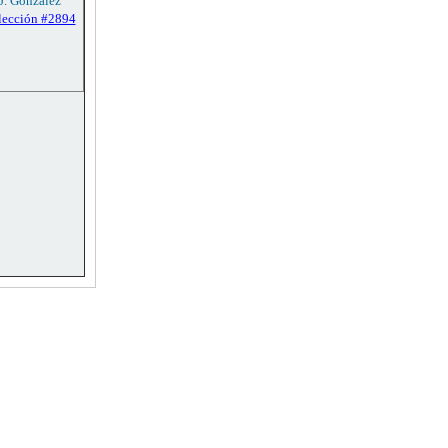
 J. González
lección #2894