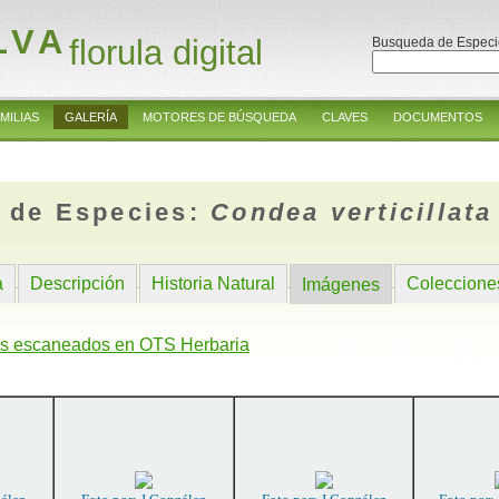
LVA
florula digital
Busqueda de Especi
MILIAS
GALERÍA
MOTORES DE BÚSQUEDA
CLAVES
DOCUMENTOS
 de Especies:
Condea verticillata
a
Descripción
Historia Natural
Coleccione
Imágenes
s escaneados en OTS Herbaria