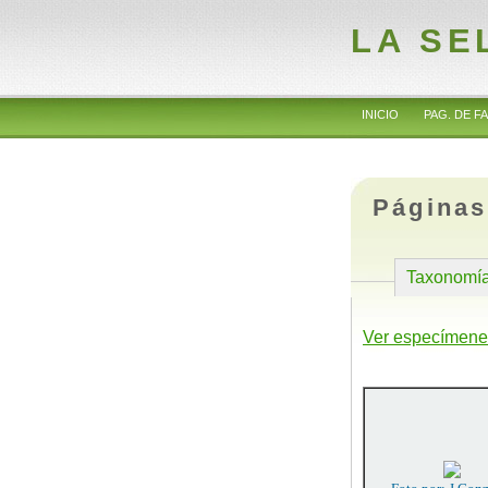
LA SE
INICIO
PAG. DE FA
Páginas
Taxonomí
Ver especímene