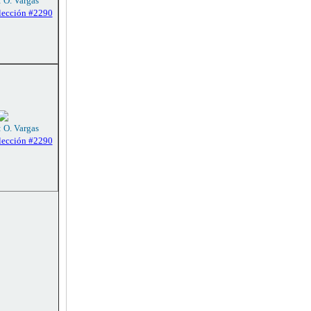
: O. Vargas
lección #2290
: O. Vargas
lección #2290