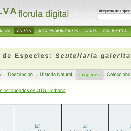
LVA
florula digital
Busqueda de Especi
MILIAS
GALERÍA
MOTORES DE BÚSQUEDA
CLAVES
DOCUMENTOS
 de Especies:
Scutellaria galerita
a
Descripción
Historia Natural
Coleccione
Imágenes
s escaneados en OTS Herbaria