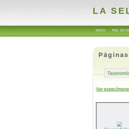
LA SE
INICIO
PAG. DE FA
Páginas
Taxonomí
Ver especímene