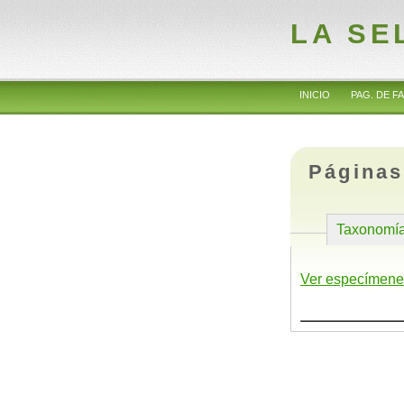
LA SE
INICIO
PAG. DE FA
Páginas
Taxonomí
Ver especímene