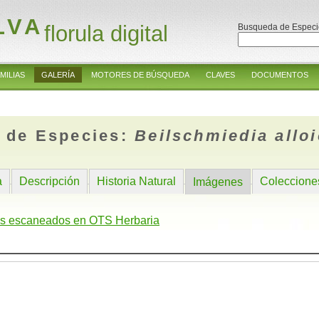
LVA
florula digital
Busqueda de Especi
MILIAS
GALERÍA
MOTORES DE BÚSQUEDA
CLAVES
DOCUMENTOS
 de Especies:
Beilschmiedia alloi
a
Descripción
Historia Natural
Coleccione
Imágenes
s escaneados en OTS Herbaria