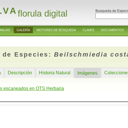
LVA
florula digital
Busqueda de Especi
MILIAS
GALERÍA
MOTORES DE BÚSQUEDA
CLAVES
DOCUMENTOS
 de Especies:
Beilschmiedia cost
a
Descripción
Historia Natural
Coleccione
Imágenes
s escaneados en OTS Herbaria