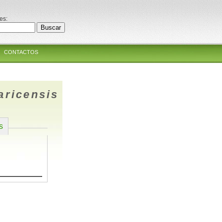
es:
CONTACTOS
aricensis
s