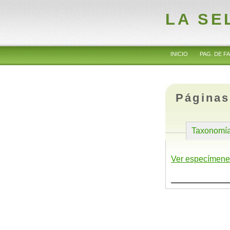
LA SE
INICIO
PAG. DE FA
Páginas
Taxonomí
Ver especímene