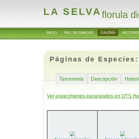
LA SELVA
florula di
INICIO
PAG. DE FAMILIAS
GALERÍA
MOTORES
Páginas de Especies
Taxonomía
Descripción
Histor
Ver especímenes escaneados en OTS He