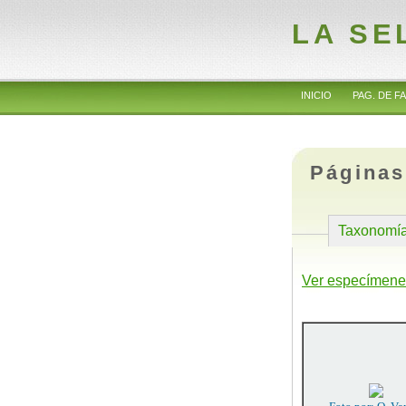
LA SE
INICIO
PAG. DE FA
Páginas
Taxonomí
Ver especímene