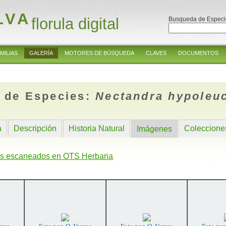
LVA
florula digital
Busqueda de Especi
MILIAS
GALERÍA
MOTORES DE BÚSQUEDA
CLAVES
DOCUMENTOS
 de Especies:
Nectandra hypoleu
a
Descripción
Historia Natural
Coleccione
Imágenes
s escaneados en OTS Herbaria