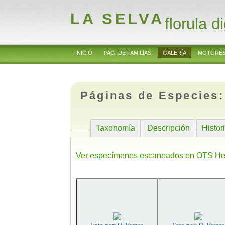
LA SELVA
florula di
INICIO
PAG. DE FAMILIAS
GALERÍA
MOTORES
Páginas de Especies
Taxonomía
Descripción
Histor
Ver especímenes escaneados en OTS He