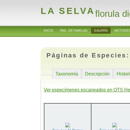
LA SELVA
florula di
INICIO
PAG. DE FAMILIAS
GALERÍA
MOTORES
Páginas de Especies
Taxonomía
Descripción
Histor
Ver especímenes escaneados en OTS He