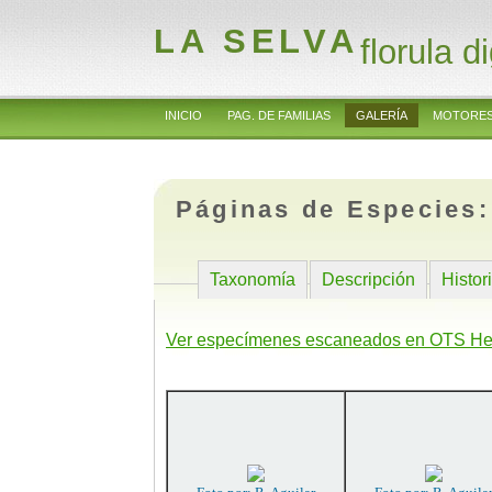
LA SELVA
florula di
INICIO
PAG. DE FAMILIAS
GALERÍA
MOTORES
Páginas de Especies
Taxonomía
Descripción
Histor
Ver especímenes escaneados en OTS He