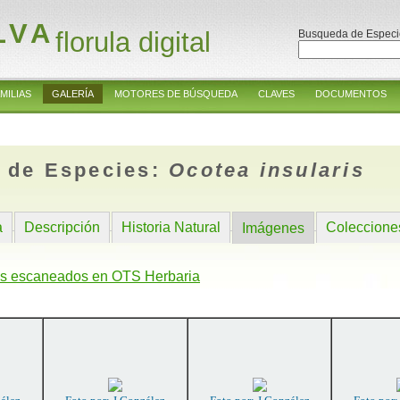
LVA
florula digital
Busqueda de Especi
MILIAS
GALERÍA
MOTORES DE BÚSQUEDA
CLAVES
DOCUMENTOS
 de Especies:
Ocotea insularis
a
Descripción
Historia Natural
Coleccione
Imágenes
s escaneados en OTS Herbaria