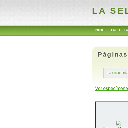
LA SE
INICIO
PAG. DE FA
Páginas
Taxonomí
Ver especímene