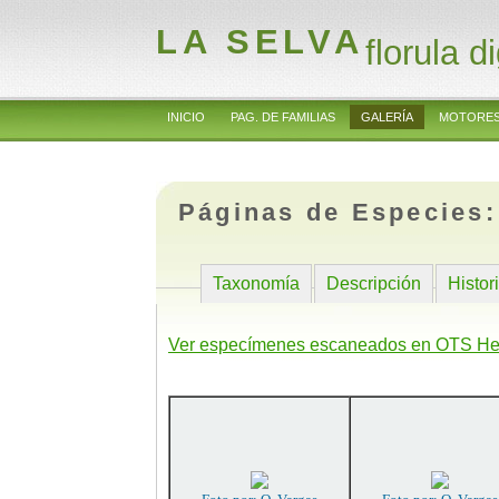
LA SELVA
florula di
INICIO
PAG. DE FAMILIAS
GALERÍA
MOTORES
Páginas de Especies
Taxonomía
Descripción
Histor
Ver especímenes escaneados en OTS He