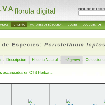
LVA
florula digital
Busqueda de Especi
MILIAS
GALERÍA
MOTORES DE BÚSQUEDA
CLAVES
DOCUMENTOS
 de Especies:
Peristethium lept
a
Descripción
Historia Natural
Coleccione
Imágenes
s escaneados en OTS Herbaria