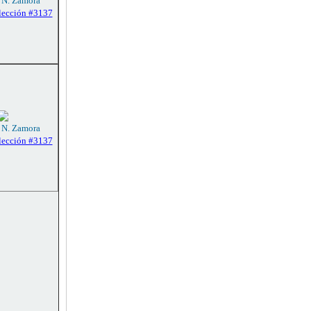
: N. Zamora
lección #3137
: N. Zamora
lección #3137