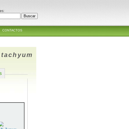
es:
CONTACTOS
ostachyum
s