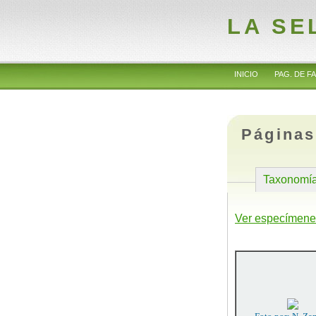
LA SE
INICIO
PAG. DE FA
Páginas
Taxonomí
Ver especímene