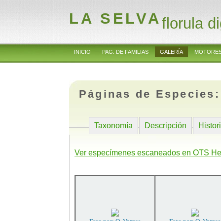
LA SELVA
florula di
INICIO
PAG. DE FAMILIAS
GALERÍA
MOTORES
Páginas de Especies
Taxonomía
Descripción
Histor
Ver especímenes escaneados en OTS He