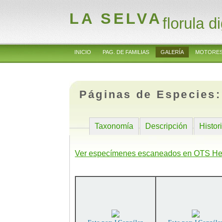
LA SELVA
florula di
INICIO
PAG. DE FAMILIAS
GALERÍA
MOTORES
Páginas de Especies
Taxonomía
Descripción
Histor
Ver especímenes escaneados en OTS He